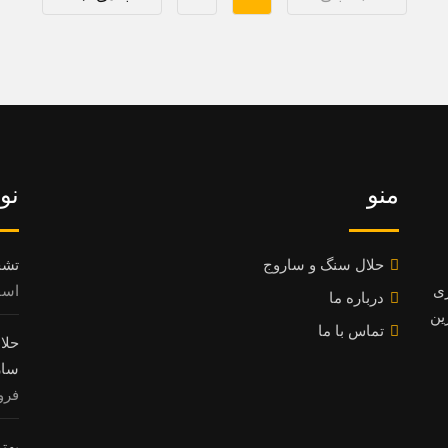
منو
نو
حلال سنگ و ساروج
تشخ
ری
اسفند 8
درباره ما
ین
تماس با ما
سار
فروردی
بهت