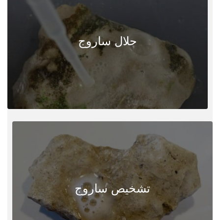
حلال ساروج
تشخیص ساروج