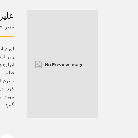
علیر
مدیر اج
لورم ای
روزنامه
ابزارها
طلبد.
با نرم 
کرد، در
مورد نی
گیرد.