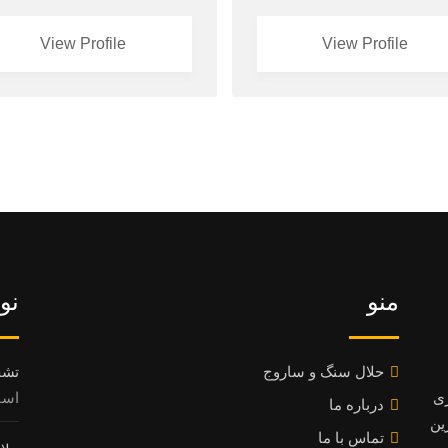
View Profile
View Profile
منو
نو
حلال سنگ و ساروج
تشخ
ری
اسفند 8
درباره ما
ین
تماس با ما