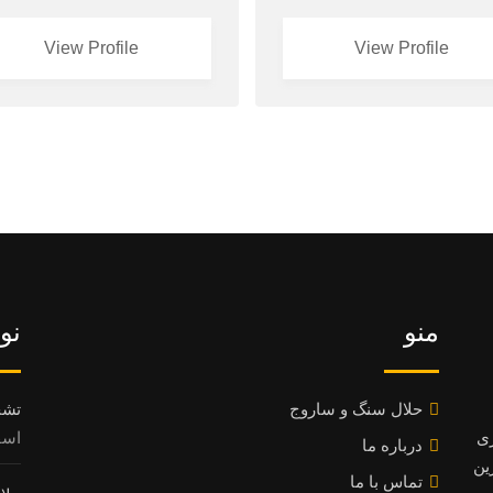
View Profile
View Profile
منو
نو
حلال سنگ و ساروج
تشخ
ری
اسفند 8
درباره ما
ین
تماس با ما