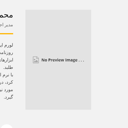
محم
مدیر اج
لورم ای
روزنامه
ابزارها
طلبد.
با نرم 
کرد، در
مورد نی
گیرد.