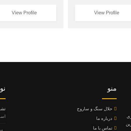
View Profile
View Profile
منو
نو
حلال سنگ و ساروج
تشخ
ری
اسفند 8
درباره ما
ین
تماس با ما