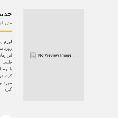
حدیث
مدیر اج
لورم ای
روزنامه
ابزارها
طلبد.
با نرم 
کرد، در
مورد نی
گیرد.