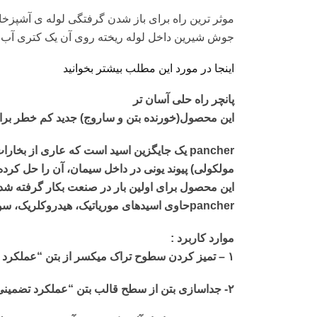
موثر ترین راه برای باز شدن گرفتگی لوله ی آشپزخ
جوش شیرین داخل لوله ریخته روی آن یک کتری آب داغ
اینجا در مورد این مطلب بیشتر بخوانید
پانچر راه حلی آسان تر
این محصول(خورنده بتن و ساروج) جدید کم خطر برای
مولکولی) پیوند یونی در داخل سیمان، آن را حل کرده 
این محصول برای اولین بار در صنعت بکار گرفته ش
pancherحاوی اسیدهای موریاتیک، هیدروکلریک، سولفوریک و یا فسفریک نمی باشد.
موارد کاربرد :
۱ – تمیز کردن سطوح تراک میکسر از بتن “عملکرد تضمینی”
۲- جداسازی بتن از سطح قالب بتن “عملکرد تضمینی”