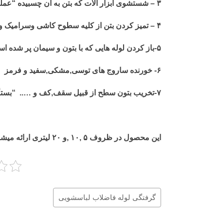
۳ – شستشوی ابزار آلات که بتن به آن چسبیده “عملکرد تضمینی”
۴ – تمیز کردن بتن از کلیه سطوح کاشی وسرامیک و…… “عملکرد تضمینی”
۵-باز کردن لوله هایی که با بتون و سیمان پر شده است “عملکرد تضمینی”
۶- خورنده ساروج های توسی,مشکی,سفید و فرمز “بستگی به نوع ساروج دارد”
۷-تخریب بتون سطح از قبیل سقف,کف و ….. “بستگی به نوع بتون ,مدت ساخت,ضخامت”
این محصول در ظروف ۵ ,۱۰ ,و ۲۰ لیتری ارائه میشود.
گرفتگی لوله فاضلاب لباسشویی