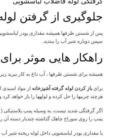
گرفتگی لوله فاضلاب لباسشویی
جلوگیری از گرفتن لوله
سپس دوباره شیر آب را ببندید.
راهکار هایی موثر برای 
همیشه برای شستن ظرف‏ها ، آب داغ به کار ببرید زی
برای
باز کردن لوله گرفته آشپزخانه
از مواد اسیدی ا
هرچند چربی‏ها را حل کرده و لوله‏ها را باز خواهد کرد و
اگر گرفتگی شدید نیست، به وسیله پمپ پلاستیکی ( که
پمپ را روی سوراخ چاهک گذاشته چندبار دسته آن را ب
یا مقداری پودر لباسشویی داخل لوله ریخته شیر آب داغ