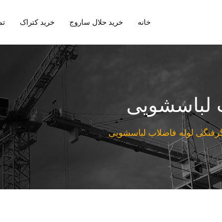
خانه
خرید حلال ساروج
خرید کتراک
تم
 لباسشویی
رفتگی لوله فاضلاب لباسشویی