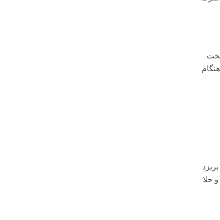
سخت
هنگام
بریزد
 جلا