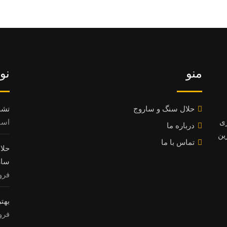
منو
نو
حلال سنگ و ساروج
تشخ
ری
اسفند 8
درباره ما
ین
تماس با ما
سار
فروردی
بهت
فروردی