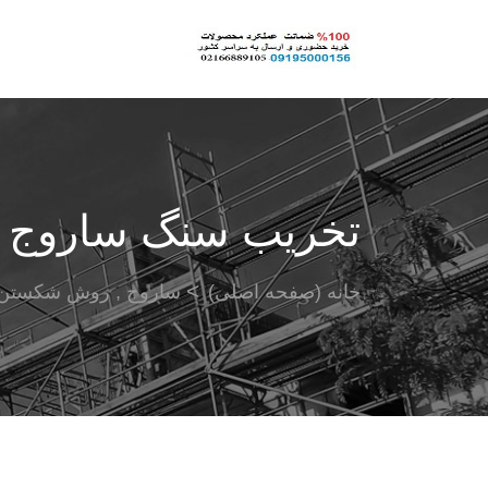
تخریب سنگ ساروج
خانه (صفحه اصلی)
ساروج , روش شکستن