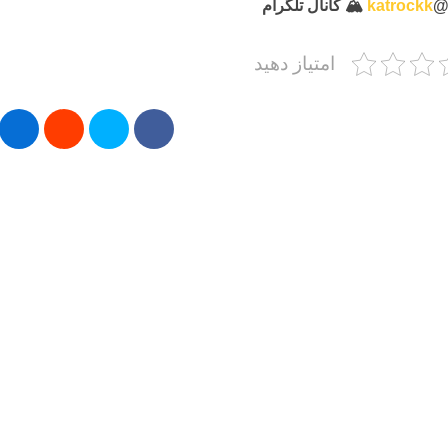
🏔 کانال تلگرام
katrockk

امتیاز دهید