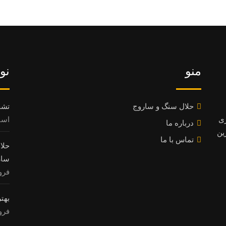
منو
نو
حلال سنگ و ساروج
تشخ
ری
اسفند 8
درباره ما
ین
تماس با ما
سار
فروردی
بهت
فروردی