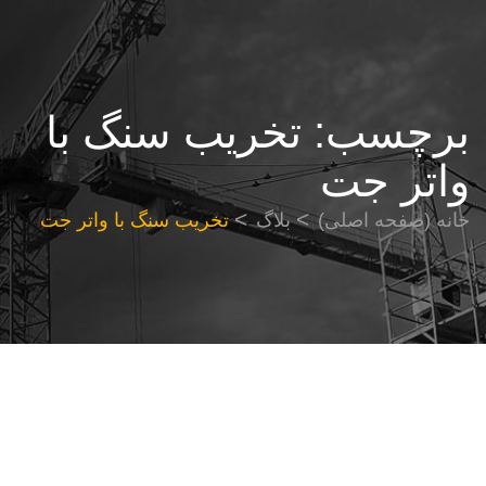
برچسب:
تخریب سنگ با
واتر جت
خانه (صفحه اصلی)
بلاگ
تخریب سنگ با واتر جت