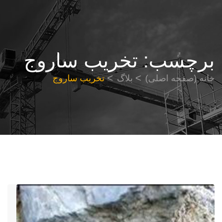
برچسب:
تخریب ساروج
خانه (صفحه اصلی)
بلاگ
تخریب ساروج