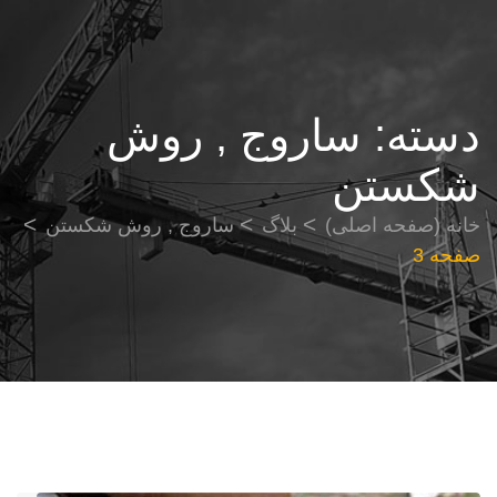
دسته:
ساروج , روش
شکستن
خانه (صفحه اصلی)
بلاگ
ساروج , روش شکستن
صفحه 3