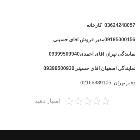
03624248057 کارخانه
09195000156مدیر فروش اقای حسینی
نمایندگی تهران اقای احمدی09399500940
نمایندگی اصفهان اقای حسینی09399500930
دفتر تهران: 02166889105
امتیاز دهید